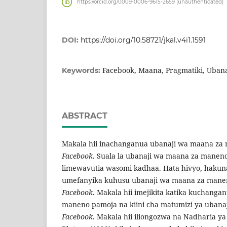
https://orcid.org/0009-0006-9615-2659 (unauthenticated)
DOI:
https://doi.org/10.58721/jkal.v4i1.1591
Facebook, Maana, Pragmatiki, Ubana
Keywords:
ABSTRACT
Makala hii inachanganua ubanaji wa maana za 
Facebook
. Suala la ubanaji wa maana za maneno
limewavutia wasomi kadhaa. Hata hivyo, hakuna
umefanyika kuhusu ubanaji wa maana za manen
Facebook
. Makala hii imejikita katika kuchang
maneno pamoja na kiini cha matumizi ya ubanaj
Facebook.
Makala hii iliongozwa na Nadharia ya