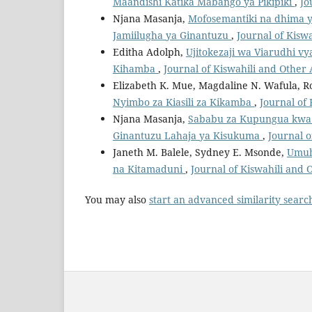
Maandishi Katika Mabango ya Pikipiki
,
Jo
Njana Masanja,
Mofosemantiki na dhima y
Jamiilugha ya Ginantuzu
,
Journal of Kiswa
Editha Adolph,
Ujitokezaji wa Viarudhi vy
Kihamba
,
Journal of Kiswahili and Other 
Elizabeth K. Mue, Magdaline N. Wafula, R
Nyimbo za Kiasili za Kikamba
,
Journal of 
Njana Masanja,
Sababu za Kupungua kwa M
Ginantuzu Lahaja ya Kisukuma
,
Journal o
Janeth M. Balele, Sydney E. Msonde,
Umuh
na Kitamaduni
,
Journal of Kiswahili and 
You may also
start an advanced similarity searc