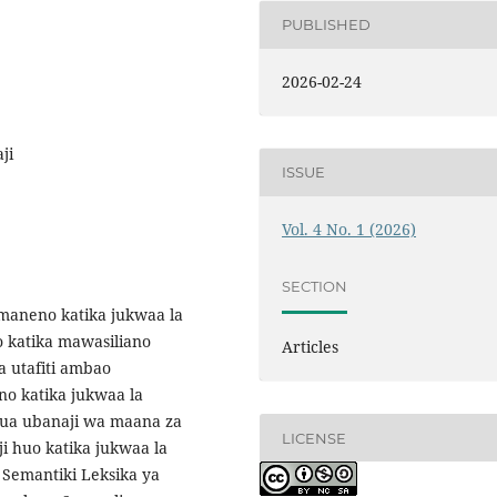
PUBLISHED
2026-02-24
ji
ISSUE
Vol. 4 No. 1 (2026)
SECTION
maneno katika jukwaa la
 katika mawasiliano
Articles
 utafiti ambao
o katika jukwaa la
anua ubanaji wa maana za
LICENSE
i huo katika jukwaa la
 Semantiki Leksika ya