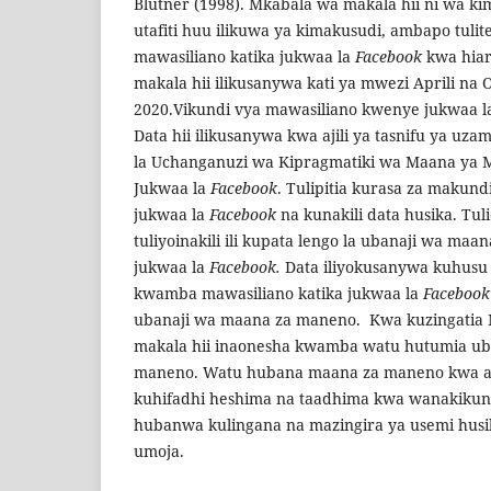
Blutner (1998). Mkabala wa makala hii ni wa ki
utafiti huu ilikuwa ya kimakusudi, ambapo tulit
mawasiliano katika jukwaa la
Facebook
kwa hiar
makala hii ilikusanywa kati ya mwezi Aprili n
2020.Vikundi vya mawasiliano kwenye jukwaa l
Data hii ilikusanywa kwa ajili ya tasnifu ya uzami
la Uchanganuzi wa Kipragmatiki wa Maana ya M
Jukwaa la
Facebook
. Tulipitia kurasa za makund
jukwaa la
Facebook
na kunakili data husika. Tu
tuliyoinakili ili kupata lengo la ubanaji wa m
jukwaa la
Facebook.
Data iliyokusanywa kuhusu
kwamba mawasiliano katika jukwaa la
Facebook
ubanaji wa maana za maneno. Kwa kuzingatia 
makala hii inaonesha kwamba watu hutumia ub
maneno. Watu hubana maana za maneno kwa ajil
kuhifadhi heshima na taadhima kwa wanakiku
hubanwa kulingana na mazingira ya usemi husik
umoja.