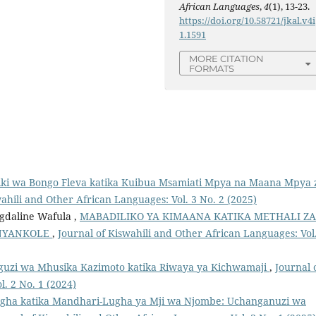
African Languages
,
4
(1), 13-23.
https://doi.org/10.58721/jkal.v4i
1.1591
MORE CITATION
FORMATS
i wa Bongo Fleva katika Kuibua Msamiati Mpya na Maana Mpya 
wahili and Other African Languages: Vol. 3 No. 2 (2025)
gdaline Wafula ,
MABADILIKO YA KIMAANA KATIKA METHALI ZA
ANYANKOLE
,
Journal of Kiswahili and Other African Languages: Vol
nguzi wa Mhusika Kazimoto katika Riwaya ya Kichwamaji
,
Journal 
. 2 No. 1 (2024)
gha katika Mandhari-Lugha ya Mji wa Njombe: Uchanganuzi wa