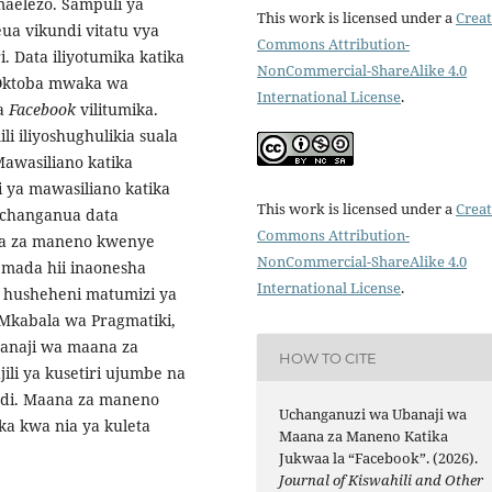
maelezo. Sampuli ya
This work is licensed under a
Creat
eua vikundi vitatu vya
Commons Attribution-
i. Data iliyotumika katika
NonCommercial-ShareAlike 4.0
a Oktoba mwaka wa
International License
.
a
Facebook
vilitumika.
li iliyoshughulikia suala
awasiliano katika
i ya mawasiliano katika
This work is licensed under a
Creat
lichanganua data
Commons Attribution-
aana za maneno kwenye
NonCommercial-ShareAlike 4.0
 mada hii inaonesha
International License
.
husheheni matumizi ya
Mkabala wa Pragmatiki,
anaji wa maana za
HOW TO CITE
i ya kusetiri ujumbe na
ndi. Maana za maneno
Uchanganuzi wa Ubanaji wa
a kwa nia ya kuleta
Maana za Maneno Katika
Jukwaa la “Facebook”. (2026).
Journal of Kiswahili and Other